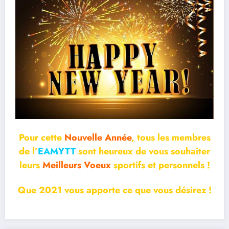
Pour cette
Nouvelle Année
, tous les membres
de l’
EAMYTT
sont heureux de vous souhaiter
leurs
Meilleurs Voeux
sportifs et personnels !
Que 2021 vous apporte ce que vous désirez !