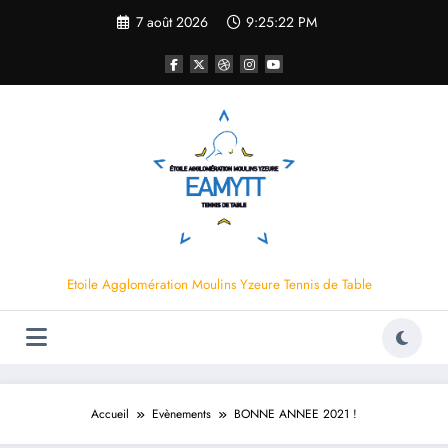
Aller
7 août 2026
9:25:23 PM
au
contenu
Etoile Agglomération Moulins Yzeure Tennis de Table
Accueil
Evènements
BONNE ANNEE 2021 !