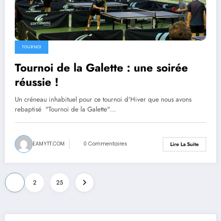
TOURNOI
Tournoi de la Galette : une soirée
réussie !
Un créneau inhabituel pour ce tournoi d'Hiver que nous avons
rebaptisé "Tournoi de la Galette"…
EAMYTT.COM
0 Commentaires
Lire La Suite
Pagination
…
1
2
25
des
publications