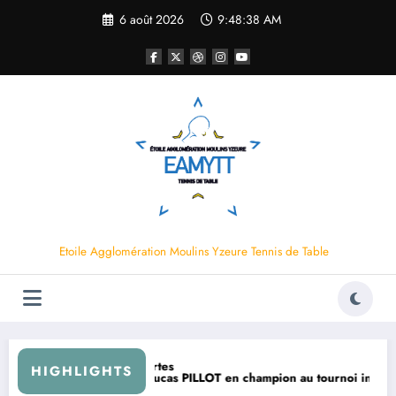
Aller
6 août 2026
9:48:40 AM
au
contenu
Etoile Agglomération Moulins Yzeure Tennis de Table
HIGHLIGHTS
LOT en champion au tournoi international de MONTLUÇON !
Journée des pa