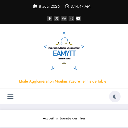
Aller
8 août 2026
3:14:47 AM
au
contenu
Etoile Agglomération Moulins Yzeure Tennis de Table
Accueil
Journée des titres