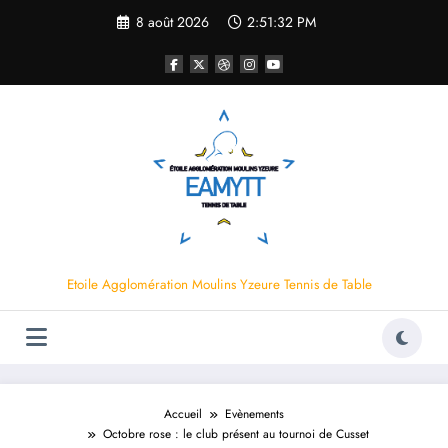
Aller
8 août 2026
2:51:33 PM
au
contenu
Etoile Agglomération Moulins Yzeure Tennis de Table
Accueil
Evènements
Octobre rose : le club présent au tournoi de Cusset