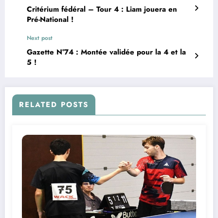
Critérium fédéral – Tour 4 : Liam jouera en
Pré-National !
Next post
Gazette N°74 : Montée validée pour la 4 et la
5 !
RELATED POSTS