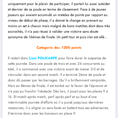
uniquement pour le plaisir de participer, il partait lui aussi outsider
et dernier de sa poule en terme de classement. Face à de jeunes
joueurs qui avaient accumulé un matelas de points par rapport au
niveau de début de phase, il a donné le change en prenant au
moins un set à chacun mais malgré de bons matches dont deux très
accrochés, il n’a pas réussi à valider une victoire sans doute
synonyme de 16èmes de finale. Un petit tour et puis s’en est allé…
Catégorie des -1300 points
Il restait donc
Liam POLICARPE
pour faire durer le suspense de
cette journée. Dans une poule de trois et avec 24 concurrents au
total, il a commencé avec une victoire avant de mener 2-0 et de
s’écrouler dans son second match. Il a terminé 2ème de poule et
donc dû passer par les barrages. Qu’il a brillamment remportés.
Mais en 8èmes de finale, il est tombé sur le favori de l’épreuve et
n’a pas pu franchir l’obstacle. Dès lors, il jouait pour les places 9 à
16. Et match après match, perf après perf et au bout d’une
interminable journée d’efforts où il a puisé jusqu’aux dernières
ressources, il a aligné un sans faute en battant tous ses adversaires.
Il termine donc avec les honneurs en place 9.