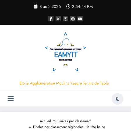
Aller
8 août 2026
2:54:44 PM
au
contenu
Etoile Agglomération Moulins Yzeure Tennis de Table
Accueil
Finales par classement
Finales par classement régionales : la tête haute